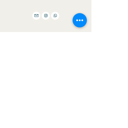
E-
mail
jornal@bilhoes.com
Envie sua mensagem
Nome