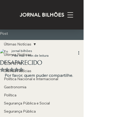
JORNAL BILHÕES
Post
Últimas Notícias
jornal bilhões
Últimas Notícias
7 de mai.
1 min de leitura
DESAPARECIDO
Economia
Avaliado com NaN de 5 estrelas.
Últimas Notícias
Por favor, quem puder compartilhe.
Política Nacional e Internacional
Gastronomia
Política
Segurança Pública e Social
Segurança Pública