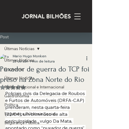
JORNAL BILHÕES
Post
Últimas Notícias
Mario Hugo Monken
Últimas Notícias
23 de abr.
1 min de leitura
Puxador de guerra do TCP foi
Economia
preso na Zona Norte do Rio
Últimas Notícias
Política Nacional e Internacional
Avaliado com NaN de 5 estrelas.
Policiais civis da Delegacia de Roubos 
Gastronomia
e Furtos de Automóveis (DRFA-CAP) 
Política
prenderam, nesta quarta-feira 
Segurança Pública e Social
(22/04), um criminoso de alta 
periculosidade,  vulgo Da Mata, 
Segurança Pública
apontado como “puxador de guerra” 