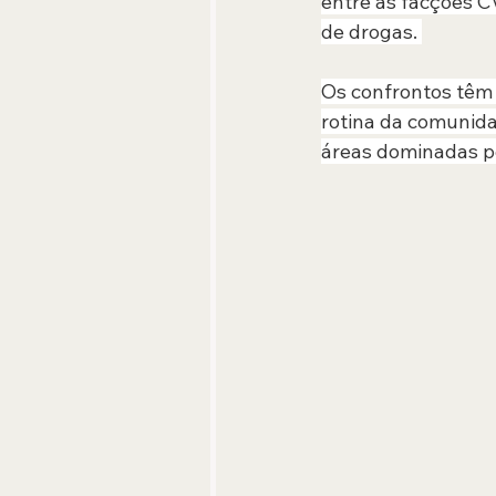
entre as facções CV
de drogas. 
Os confrontos têm 
rotina da comunid
áreas dominadas pel