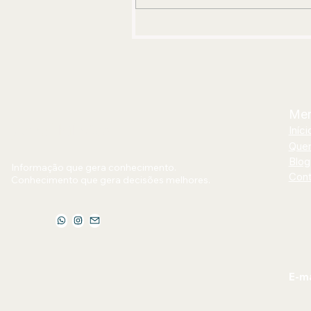
audiovisual após 12 anos de
estrada
Me
Jornal Bilhões
Iníci
Que
Blog
Informação que gera conhecimento.
Cont
Conhecimento que gera decisões melhores.
E-ma