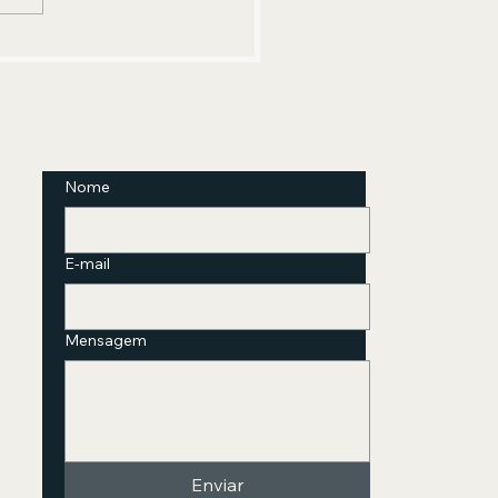
rado destaca como
entação na gestação e apoio
s o parto ajudam a proteger
s e recém-nascidos
Nome
E-mail
Mensagem
Enviar