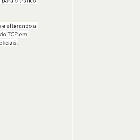
para o tráfico 
 e alterando a 
 do TCP em 
iciais.