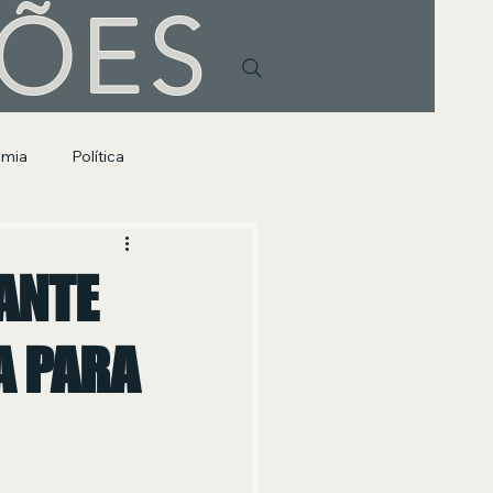
HÕES
omia
Política
ANTE
A PARA