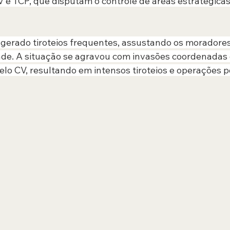
 e TCP, que disputam o controle de áreas estratégicas 
gerado tiroteios frequentes, assustando os moradores
ade. A situação se agravou com invasões coordenadas
o CV, resultando em intensos tiroteios e operações pol