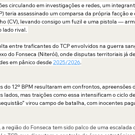
s circulando em investigações e redes, um integrante
 teria assassinado um comparsa da própria facção e 
o (CV), levando consigo um fuzil e uma pistola — ar
lado rival. 
lta entre traficantes do TCP envolvidos na guerra san
o do Fonseca (Niterói), onde disputas territoriais já d
des em pânico desde 
2025/2026
.
 do 12º BPM resultaram em confrontos, apreensões de
s lados, mas traições como essa intensificam o ciclo d
equistão” virou campo de batalha, com inocentes pag
 a região do Fonseca tem sido palco de uma escalada d