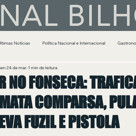
NAL BIL
Últimas Notícias
Política Nacional e Internacional
Gastron
Segurança Pública
Entretenimento e Cultura
ken
24 de mar.
1 min de leitura
R NO FONSECA: TRAFIC
 MATA COMPARSA, PUL
LEVA FUZIL E PISTOLA
 de 5 estrelas.