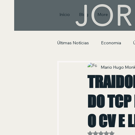
JOR
Início
Blog
More
Últimas Notícias
Economia
Segurança Pública e Social
Mario Hugo Mon
TRAIDO
DO TCP
O CV E 
Avaliado com NaN