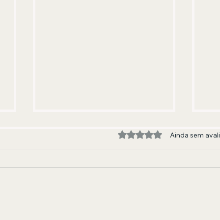
Avaliado com 0 de 5 estre
Ainda sem aval
Novo Airão recebe primeiro
Lei
festival indígena do município
cuid