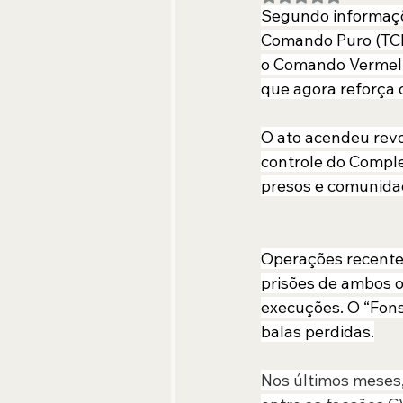
Segundo informaçõe
Comando Puro (TCP)
o Comando Vermelh
que agora reforça o 
O ato acendeu revo
controle do Complex
presos e comunida
Operações recentes
prisões de ambos o
execuções. O “Fons
balas perdidas.
Nos últimos meses,