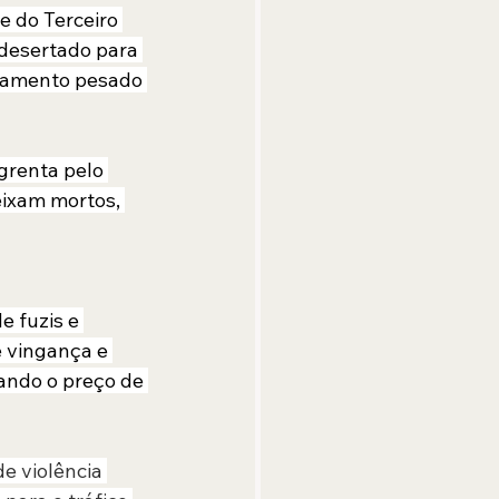
 do Terceiro 
desertado para 
mamento pesado 
grenta pelo 
eixam mortos, 
 fuzis e 
e vingança e 
ando o preço de 
e violência 