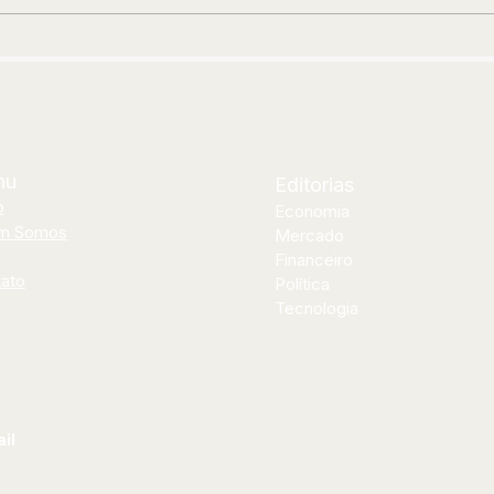
no fim de semana
Dou
ori
apó
mãe
nu
Editorias
o
Economia
m Somos
Mercado
Financeiro
ato
Política
Tecnologia
il